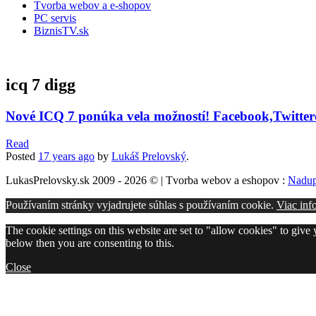
Tvorba webov a e-shopov
PC servis
BiznisTV.sk
icq 7 digg
Nové ICQ 7 ponúka vela možností! Facebook,Twitter
Read
Posted
17 years
ago
by
Lukáš Prelovský
.
LukasPrelovsky.sk 2009 - 2026 © | Tvorba webov a eshopov :
Nadup
Používaním stránky vyjadrujete súhlas s používaním cookie.
Viac inf
The cookie settings on this website are set to "allow cookies" to give
below then you are consenting to this.
Close