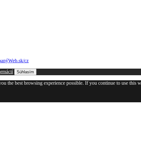
anýWeb.sk/cz
ormácií
Súhlasím
 you the best browsing experience possible. If you continue to use this