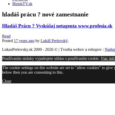
BiznisTV.sk
hladáš prácu ? nové zamestnanie
Hladáš Prácu ? Vyskúšaj netagenta www.profesia.sk
Read
Posted
17 years
ago
by
Lukáš Prelovský
.
LukasPrelovsky.sk 2009 - 2026 © | Tvorba webov a eshopov :
Nadup
Používaním stránky vyjadrujete súhlas s používaním cookie.
Viac inf
The cookie settings on this website are set to "allow cookies" to give
below then you are consenting to this.
Close