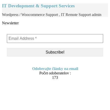
IT Development & Support Services
Wordpress / Woocommerce Support , IT Remote Support admin
Newsletter
Odoberajte články na email
Počet odoberatelov :
173
Skip
About me
to
Contact
content
IT Pomoc na diaľku
Tvorba webov a e-shopov
PC servis
BiznisTV.sk