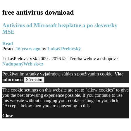
free antivirus download
Antivírus od Microsoft bezplatne a po slovensky
MSE
Read
Posted
16 years
ago
by
Lukáš Prelovský
.
LukasPrelovsky.sk 2009 - 2026 © | Tvorba webov a eshopov :
NadupanýWeb.sk/cz
Používaním stránky vyjadrujete súhlas s používaním cookie.
Viac
informácií
Súhlasím
The cookie settings on this website are set to "allow cookies" to give
you the best browsing experience possible. If you continue to use
this website without changing your cookie settings or you click
"Accept" below then you are consenting to this.
Close