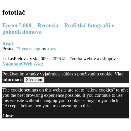
fototlač
Epson L800 – Recenzia – Profi tlač fotografií v
pohodlí domova
Read
Posted
13 years
ago
by
zuzy
.
LukasPrelovsky.sk 2009 - 2026 © | Tvorba webov a eshopov :
NadupanýWeb.sk/cz
Používaním stránky vyjadrujete súhlas s používaním cookie.
Viac
informácií
Súhlasím
The cookie settings on this website are set to "allow cookies" to give
you the best browsing experience possible. If you continue to use
this website without changing your cookie settings or you click
"Accept" below then you are consenting to this.
Close