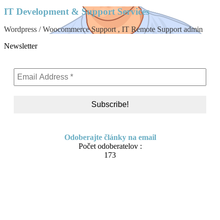
IT Development & Support Services
Wordpress / Woocommerce Support , IT Remote Support admin
Newsletter
Odoberajte články na email
Počet odoberatelov :
173
Skip
About me
to
Contact
content
IT Pomoc na diaľku
Tvorba webov a e-shopov
PC servis
BiznisTV.sk