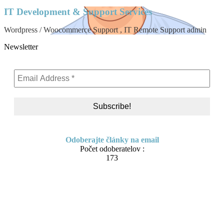
IT Development & Support Services
Wordpress / Woocommerce Support , IT Remote Support admin
Newsletter
Odoberajte články na email
Počet odoberatelov :
173
Skip
About me
to
Contact
content
IT Pomoc na diaľku
Tvorba webov a e-shopov
PC servis
BiznisTV.sk