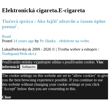
Elektronická cigareta.E-cigareta
Tlačová správa : Ako fajčiť zdravšie a časom úplne
prestať .
Read
Posted
14 years
ago
by
Pr články - efektívne na webe
.
LukasPrelovsky.sk 2009 - 2026 © | Tvorba webov a eshopov :
NadupanýWeb.sk/cz
Používaním stránky vyjadrujete súhlas s používaním cookie.
Viac
informácií
Súhlasím
The cookie settings on this website are set to "allow cookies" to give
you the best browsing experience possible. If you continue to use
this website without changing your cookie settings or you click
"Accept" below then you are consenting to this.
Close