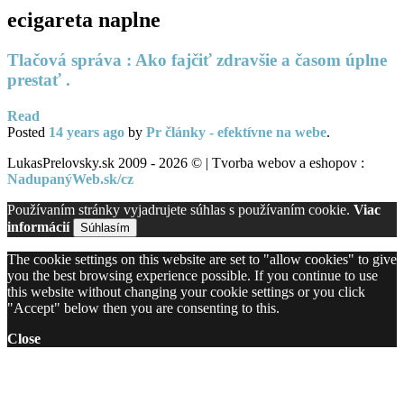
ecigareta naplne
Tlačová správa : Ako fajčiť zdravšie a časom úplne
prestať .
Read
Posted
14 years
ago
by
Pr články - efektívne na webe
.
LukasPrelovsky.sk 2009 - 2026 © | Tvorba webov a eshopov :
NadupanýWeb.sk/cz
Používaním stránky vyjadrujete súhlas s používaním cookie.
Viac
informácií
Súhlasím
The cookie settings on this website are set to "allow cookies" to give
you the best browsing experience possible. If you continue to use
this website without changing your cookie settings or you click
"Accept" below then you are consenting to this.
Close