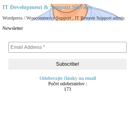
IT Development & Support Services
Wordpress / Woocommerce Support , IT Remote Support admin
Newsletter
Odoberajte články na email
Počet odoberatelov :
173
Skip
About me
to
Contact
content
IT Pomoc na diaľku
Tvorba webov a e-shopov
PC servis
BiznisTV.sk