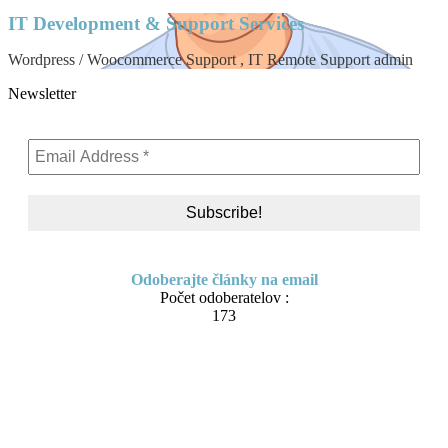
IT Development & Support Services
Wordpress / Woocommerce Support , IT Remote Support admin
Newsletter
Odoberajte články na email
Počet odoberatelov :
173
Skip
About me
to
Contact
content
IT Pomoc na diaľku
Tvorba webov a e-shopov
PC servis
BiznisTV.sk