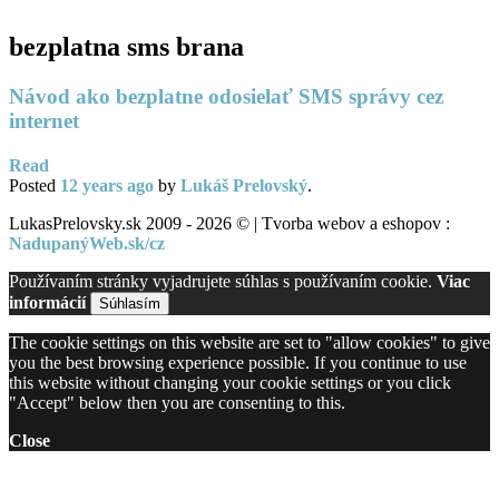
bezplatna sms brana
Návod ako bezplatne odosielať SMS správy cez
internet
Read
Posted
12 years
ago
by
Lukáš Prelovský
.
LukasPrelovsky.sk 2009 - 2026 © | Tvorba webov a eshopov :
NadupanýWeb.sk/cz
Používaním stránky vyjadrujete súhlas s používaním cookie.
Viac
informácií
Súhlasím
The cookie settings on this website are set to "allow cookies" to give
you the best browsing experience possible. If you continue to use
this website without changing your cookie settings or you click
"Accept" below then you are consenting to this.
Close