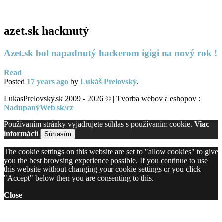
PC servis
BiznisTV.sk
azet.sk hacknutý
Azet.sk bol napadnutý hackerom igigi na nový rok !
Read
Posted
17 years
ago
by
Lukáš Prelovský
.
LukasPrelovsky.sk 2009 - 2026 © | Tvorba webov a eshopov :
NadupanýWeb.sk/cz
Používaním stránky vyjadrujete súhlas s používaním cookie.
Viac
informácií
Súhlasím
The cookie settings on this website are set to "allow cookies" to give
you the best browsing experience possible. If you continue to use
this website without changing your cookie settings or you click
"Accept" below then you are consenting to this.
Close