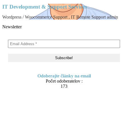
IT Development & Support Services
Wordpress / Woocommerce Support , IT Remote Support admin
Newsletter
Odoberajte články na email
Počet odoberatelov :
173
Skip to content
About me
Contact
IT Pomoc na diaľku
Tvorba webov a e-shopov