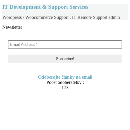
IT Development & Support Services
Wordpress / Woocommerce Support , IT Remote Support admin
Newsletter
Odoberajte články na email
Počet odoberatelov :
173
Skip to content
About me
Contact
IT Pomoc na diaľku
Tvorba webov a e-shopov