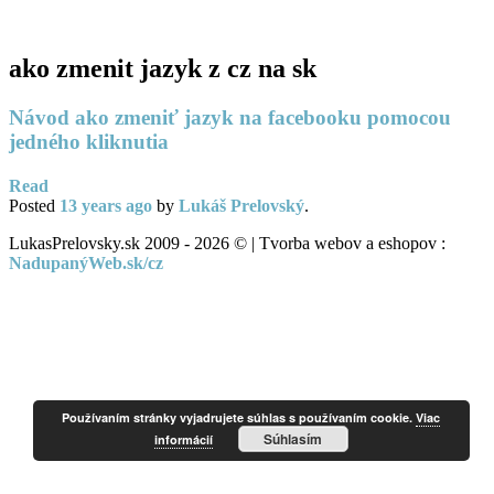
PC servis
BiznisTV.sk
ako zmenit jazyk z cz na sk
Návod ako zmeniť jazyk na facebooku pomocou
jedného kliknutia
Read
Posted
13 years
ago
by
Lukáš Prelovský
.
LukasPrelovsky.sk 2009 - 2026 © | Tvorba webov a eshopov :
NadupanýWeb.sk/cz
Používaním stránky vyjadrujete súhlas s používaním cookie.
Viac
Súhlasím
informácií