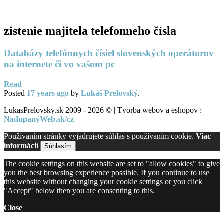
PC servis
BiznisTV.sk
zistenie majitela telefonneho čísla
Databázy telefónnych čísiel slovenských operátorov
na internete či vo vašom pc
Read
Posted
17 years
ago
by
Lukáš Prelovský
.
LukasPrelovsky.sk 2009 - 2026 © | Tvorba webov a eshopov :
NadupanýWeb.sk/cz
Používaním stránky vyjadrujete súhlas s používaním cookie.
Viac
informácií
Súhlasím
The cookie settings on this website are set to "allow cookies" to give
you the best browsing experience possible. If you continue to use
this website without changing your cookie settings or you click
"Accept" below then you are consenting to this.
Close