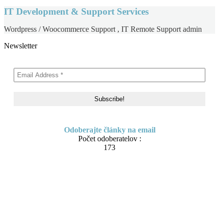
IT Development & Support Services
Wordpress / Woocommerce Support , IT Remote Support admin
Newsletter
Odoberajte články na email
Počet odoberatelov :
173
Skip to content
About me
Contact
IT Pomoc na diaľku
Tvorba webov a e-shopov