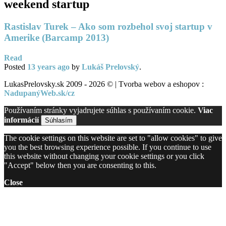
weekend startup
Rastislav Turek – Ako som rozbehol svoj startup v
Amerike (Barcamp 2013)
Read
Posted
13 years
ago
by
Lukáš Prelovský
.
LukasPrelovsky.sk 2009 - 2026 © | Tvorba webov a eshopov :
NadupanýWeb.sk/cz
Používaním stránky vyjadrujete súhlas s používaním cookie.
Viac
informácií
Súhlasím
The cookie settings on this website are set to "allow cookies" to give
you the best browsing experience possible. If you continue to use
this website without changing your cookie settings or you click
"Accept" below then you are consenting to this.
Close