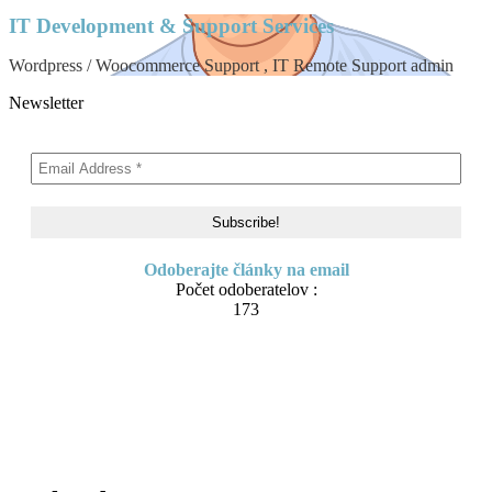
IT Development & Support Services
Wordpress / Woocommerce Support , IT Remote Support admin
Newsletter
Odoberajte články na email
Počet odoberatelov :
173
Skip
About me
to
Contact
content
IT Pomoc na diaľku
Tvorba webov a e-shopov
PC servis
BiznisTV.sk