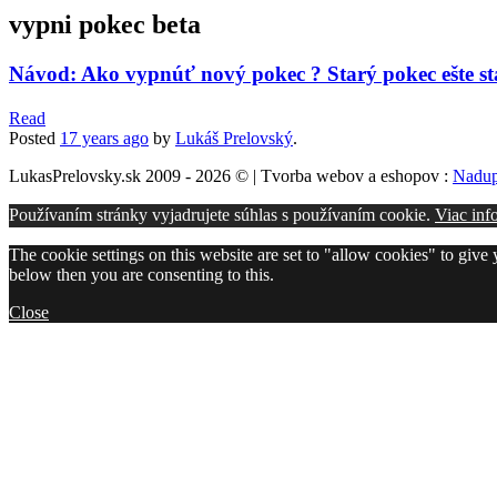
vypni pokec beta
Návod: Ako vypnúť nový pokec ? Starý pokec ešte st
Read
Posted
17 years
ago
by
Lukáš Prelovský
.
LukasPrelovsky.sk 2009 - 2026 © | Tvorba webov a eshopov :
Nadup
Používaním stránky vyjadrujete súhlas s používaním cookie.
Viac inf
The cookie settings on this website are set to "allow cookies" to give
below then you are consenting to this.
Close