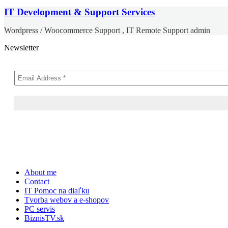
IT Development & Support Services
Wordpress / Woocommerce Support , IT Remote Support admin
Newsletter
Skip
About me
to
Contact
content
IT Pomoc na diaľku
Tvorba webov a e-shopov
PC servis
BiznisTV.sk