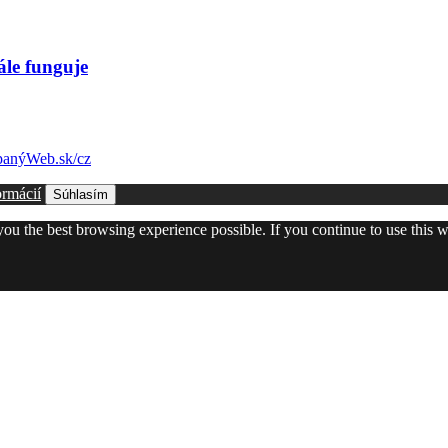
ále funguje
anýWeb.sk/cz
ormácií
Súhlasím
 you the best browsing experience possible. If you continue to use this