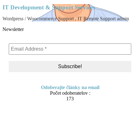
IT Development & Support Services
Wordpress / Woocommerce Support , IT Remote Support admin
Newsletter
Odoberajte články na email
Počet odoberatelov :
173
Skip
About me
to
Contact
content
IT Pomoc na diaľku
Tvorba webov a e-shopov
PC servis
BiznisTV.sk