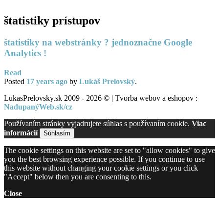
štatistiky prístupov
štatistiky na webstránky ? jednoznačne Google
Analytics !
Read
Posted
17 years
ago
by
Lukáš Prelovský
.
LukasPrelovsky.sk 2009 - 2026 © | Tvorba webov a eshopov :
NadupanýWeb.sk/cz
Používaním stránky vyjadrujete súhlas s používaním cookie.
Viac
informácií
Súhlasím
The cookie settings on this website are set to "allow cookies" to give
you the best browsing experience possible. If you continue to use
this website without changing your cookie settings or you click
"Accept" below then you are consenting to this.
Close