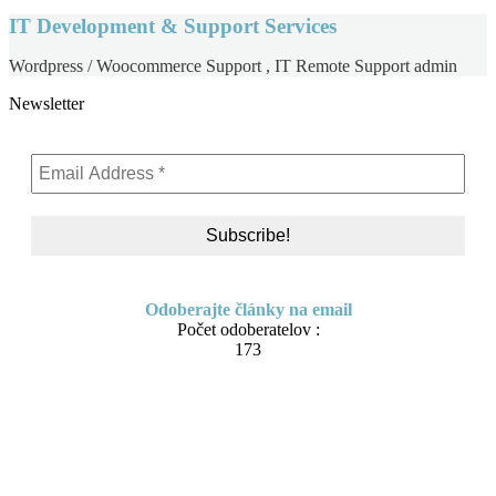
IT Development & Support Services
Wordpress / Woocommerce Support , IT Remote Support admin
Newsletter
Odoberajte články na email
Počet odoberatelov :
173
Skip to content
About me
Contact
IT Pomoc na diaľku
Tvorba webov a e-shopov