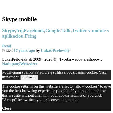
PC servis
BiznisTV.sk
Skype mobile
Skype,Icq,Facebook,Google Talk,Twitter v mobile s
aplikaciou Fring
Read
Posted
17 years
ago
by
Lukáš Prelovský
.
LukasPrelovsky.sk 2009 - 2026 © | Tvorba webov a eshopov :
NadupanýWeb.sk/cz
Používaním stránky vyjadrujete súhlas s používaním cookie.
Viac
informácií
Súhlasím
The cookie settings on this website are set to "allow cookies" to give
you the best browsing experience possible. If you continue to use
this website without changing your cookie settings or you click
"Accept" below then you are consenting to this.
Close