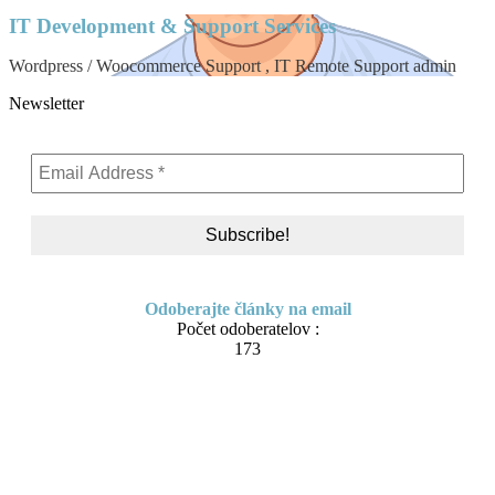
IT Development & Support Services
Wordpress / Woocommerce Support , IT Remote Support admin
Newsletter
Odoberajte články na email
Počet odoberatelov :
173
Skip
About me
to
content
Contact
IT Pomoc na diaľku