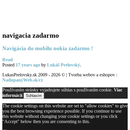
Tvorba webov a e-shopov
PC servis
BiznisTV.sk
navigacia zadarmo
Navigácia do mobilu nokia zadarmo !
Read
Posted
17 years
ago
by
Lukáš Prelovský
.
LukasPrelovsky.sk 2009 - 2026 © | Tvorba webov a eshopov :
NadupanýWeb.sk/cz
Používaním stránky vyjadrujete súhlas s používaním cookie.
Viac
informácií
Súhlasím
The cookie settings on this website are set to "allow cookies" to give
you the best browsing experience possible. If you continue to use
this website without changing your cookie settings or you click
"Accept" below then you are consenting to this.