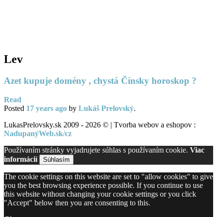
Tvorba webov a e-shopov
PC servis
BiznisTV.sk
Lev
Azet kupuje domény , chystá Čínsky horoskop ?
Read
Posted
17 years
ago
by
Lukáš Prelovský
.
LukasPrelovsky.sk 2009 - 2026 © | Tvorba webov a eshopov :
NadupanýWeb.sk/cz
Používaním stránky vyjadrujete súhlas s používaním cookie.
Viac
informácií
Súhlasím
The cookie settings on this website are set to "allow cookies" to give
you the best browsing experience possible. If you continue to use
this website without changing your cookie settings or you click
"Accept" below then you are consenting to this.