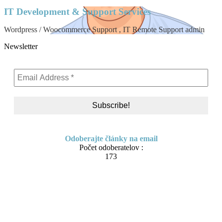
IT Development & Support Services
Wordpress / Woocommerce Support , IT Remote Support admin
Newsletter
Odoberajte články na email
Počet odoberatelov :
173
Skip
About me
to
content
Contact
IT Pomoc na diaľku