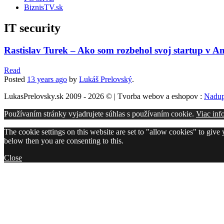
BiznisTV.sk
IT security
Rastislav Turek – Ako som rozbehol svoj startup v 
Read
Posted
13 years
ago
by
Lukáš Prelovský
.
LukasPrelovsky.sk 2009 - 2026 © | Tvorba webov a eshopov :
Nadup
Používaním stránky vyjadrujete súhlas s používaním cookie.
Viac inf
The cookie settings on this website are set to "allow cookies" to give
below then you are consenting to this.
Close