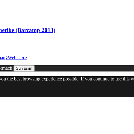
Amerike (Barcamp 2013)
anýWeb.sk/cz
ormácií
Súhlasím
 you the best browsing experience possible. If you continue to use this