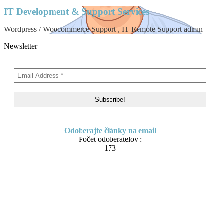
IT Development & Support Services
Wordpress / Woocommerce Support , IT Remote Support admin
Newsletter
Odoberajte články na email
Počet odoberatelov :
173
Skip to content
About me
Contact
IT Pomoc na diaľku
Tvorba webov a e-shopov