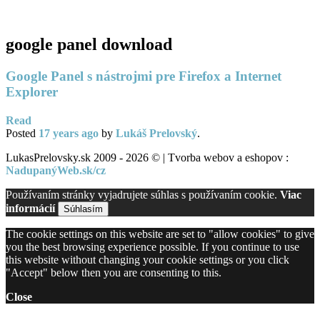
PC servis
BiznisTV.sk
google panel download
Google Panel s nástrojmi pre Firefox a Internet
Explorer
Read
Posted
17 years
ago
by
Lukáš Prelovský
.
LukasPrelovsky.sk 2009 - 2026 © | Tvorba webov a eshopov :
NadupanýWeb.sk/cz
Používaním stránky vyjadrujete súhlas s používaním cookie.
Viac
informácií
Súhlasím
The cookie settings on this website are set to "allow cookies" to give
you the best browsing experience possible. If you continue to use
this website without changing your cookie settings or you click
"Accept" below then you are consenting to this.
Close