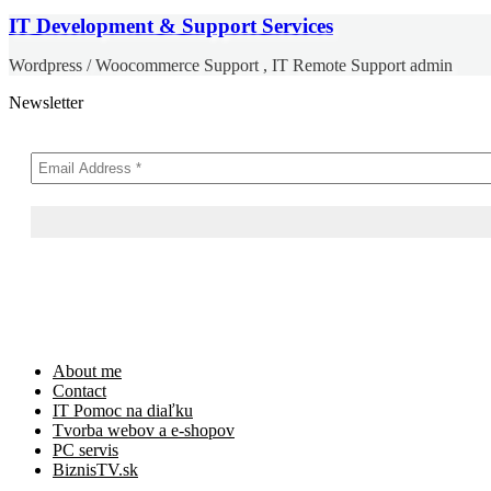
IT Development & Support Services
Wordpress / Woocommerce Support , IT Remote Support admin
Newsletter
Skip
About me
to
Contact
content
IT Pomoc na diaľku
Tvorba webov a e-shopov
PC servis
BiznisTV.sk