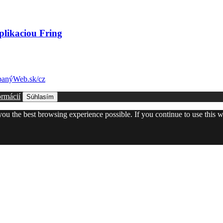
plikaciou Fring
anýWeb.sk/cz
ormácií
Súhlasím
 you the best browsing experience possible. If you continue to use this