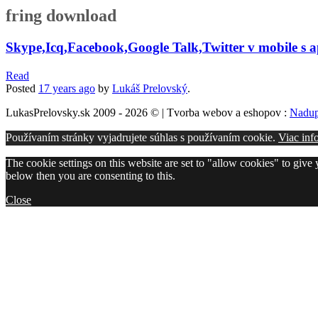
fring download
Skype,Icq,Facebook,Google Talk,Twitter v mobile s a
Read
Posted
17 years
ago
by
Lukáš Prelovský
.
LukasPrelovsky.sk 2009 - 2026 © | Tvorba webov a eshopov :
Nadup
Používaním stránky vyjadrujete súhlas s používaním cookie.
Viac inf
The cookie settings on this website are set to "allow cookies" to give
below then you are consenting to this.
Close