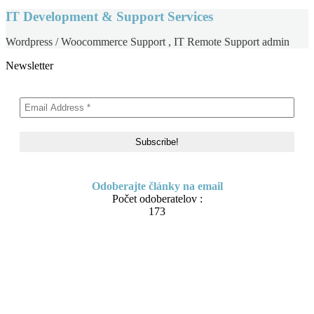
IT Development & Support Services
Wordpress / Woocommerce Support , IT Remote Support admin
Newsletter
Odoberajte články na email
Počet odoberatelov :
173
Skip
About me
to
Contact
content
IT Pomoc na diaľku
Tvorba webov a e-shopov
PC servis
BiznisTV.sk