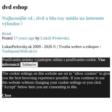
dvd eshop
Najlacnejšie cd , dvd a blu-ray média na internete
výhodne !
Read
Posted
17 years
ago
by
Lukáš Prelovský
.
LukasPrelovsky.sk 2009 - 2026 © | Tvorba webov a eshopov :
NadupanýWeb.sk/cz
Používaním stránky vyjadrujete súhlas s používaním cookie.
Viac
informácií
Súhlasím
The cookie settings on this website are set to "allow cookies" to give
you the best browsing experience possible. If you continue to use
this website without changing your cookie settings or you click
"Accept" below then you are consenting to this.
Close