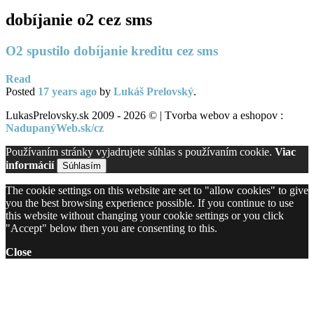
dobíjanie o2 cez sms
O2 spustilo dobíjanie kreditu cez sms
Read
Posted
17 years
ago
by
Lukáš Prelovský
.
LukasPrelovsky.sk 2009 - 2026 © | Tvorba webov a eshopov :
NadupanýWeb.sk/cz
Používaním stránky vyjadrujete súhlas s používaním cookie.
Viac
informácií
Súhlasím
The cookie settings on this website are set to "allow cookies" to give
you the best browsing experience possible. If you continue to use
this website without changing your cookie settings or you click
"Accept" below then you are consenting to this.
Close