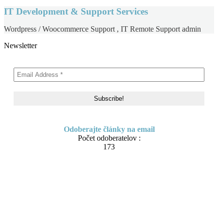
IT Development & Support Services
Wordpress / Woocommerce Support , IT Remote Support admin
Newsletter
Odoberajte články na email
Počet odoberatelov :
173
Skip
About me
to
Contact
content
IT Pomoc na diaľku
Tvorba webov a e-shopov
PC servis
BiznisTV.sk