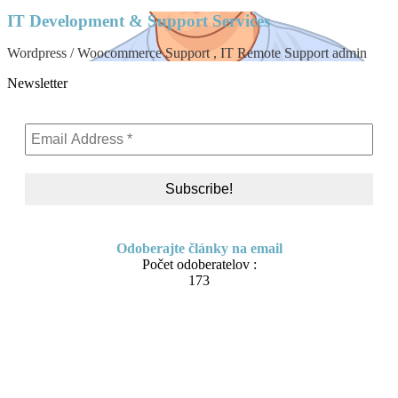
IT Development & Support Services
Wordpress / Woocommerce Support , IT Remote Support admin
Newsletter
Odoberajte články na email
Počet odoberatelov :
173
Skip to content
About me
Contact
IT Pomoc na diaľku
Tvorba webov a e-shopov