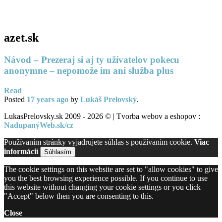
PC servis
BiznisTV.sk
azet.sk
Návod – Prezeraj si aj ty užívatelov pokecu
anonymne – nepomože im ani služba plus
Read
Posted
17 years
ago
by
Lukáš Prelovský
.
LukasPrelovsky.sk 2009 - 2026 © | Tvorba webov a eshopov :
NadupanýWeb.sk/cz
Používaním stránky vyjadrujete súhlas s používaním cookie.
Viac
informácií
Súhlasím
The cookie settings on this website are set to "allow cookies" to give
you the best browsing experience possible. If you continue to use
this website without changing your cookie settings or you click
"Accept" below then you are consenting to this.
Close