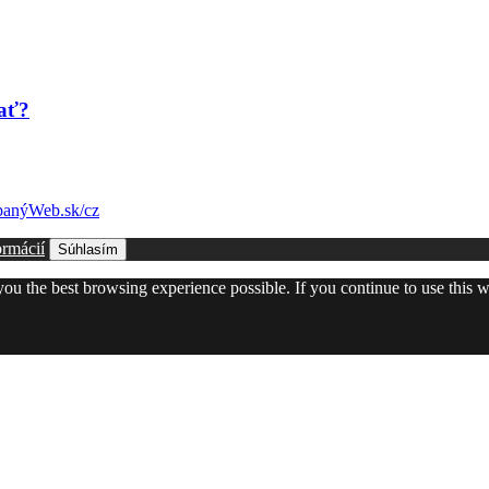
nať?
anýWeb.sk/cz
ormácií
Súhlasím
 you the best browsing experience possible. If you continue to use this