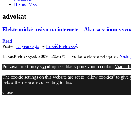
BiznisTV.sk
advokat
Elektronické právo na internete – Ako sa v ňom vyz
Read
Posted
13 years
ago
by
Lukáš Prelovský
.
LukasPrelovsky.sk 2009 - 2026 © | Tvorba webov a eshopov :
Nadup
Používaním stránky vyjadrujete súhlas s používaním cookie.
Viac inf
The cookie settings on this website are set to "allow cookies" to give
below then you are consenting to this.
Close