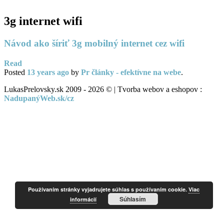
3g internet wifi
Návod ako šíriť 3g mobilný internet cez wifi
Read
Posted
13 years
ago
by
Pr články - efektívne na webe
.
LukasPrelovsky.sk 2009 - 2026 © | Tvorba webov a eshopov :
NadupanýWeb.sk/cz
Používaním stránky vyjadrujete súhlas s používaním cookie.
Viac
Súhlasím
informácií