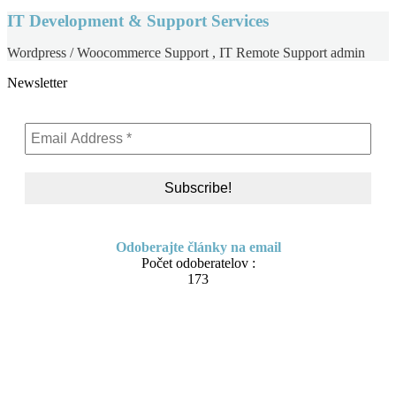
IT Development & Support Services
Wordpress / Woocommerce Support , IT Remote Support admin
Newsletter
Odoberajte články na email
Počet odoberatelov :
173
Skip
About me
to
Contact
content
IT Pomoc na diaľku
Tvorba webov a e-shopov
PC servis
BiznisTV.sk