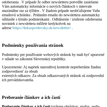
odoberania . V prípade že odber newsletteru potvrdíte zasielame
Vám automaticky informácie o nových článkoch v intervale
maximálne raz za týžden . V žiadom prípade neobťažujeme Vašu
emailovú schránku . Pridaním emailu do newslettera automaticky
súhlasíte s týmito podmienkami . Odhlásenie / zrušenie odoberania
noviniek z newslettera môžete kedykolvek na
adrese
https://lukasprelovsky.sk/newsletter/
.
Podmienky používania stránok
Podmienky pre používanie webových stránok by mali byť upravené
v súlade so zákonmi Slovenskej republiky.
Upozornenie: Aj napriek starostlivej kontrole nepreberáme žiadnu
zodpovednosť za obsah
externých odkazov. Za obsah odkazovaných stránok sú zodpovední
ich prevádzkovatelia.
Preberanie článkov a ich častí
Preberanie článkov a ich častí
(vrátane obrázkov, grafov, audia,