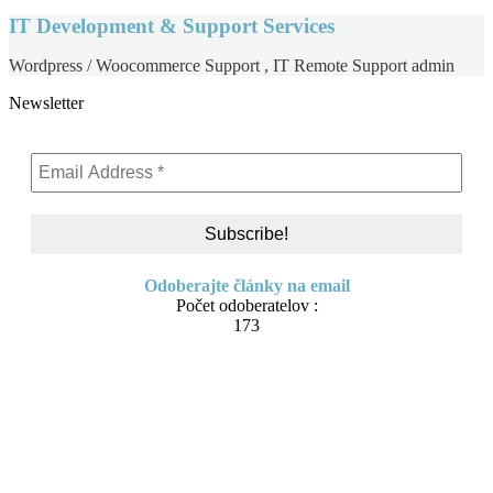
IT Development & Support Services
Wordpress / Woocommerce Support , IT Remote Support admin
Newsletter
Odoberajte články na email
Počet odoberatelov :
173
Skip to content
About me
Contact
IT Pomoc na diaľku
Tvorba webov a e-shopov
PC servis