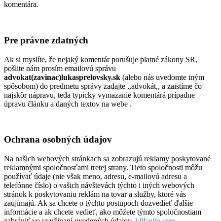
komentára.
Pre právne zdatných
Ak si myslíte, že nejaký komentár porušuje platné zákony SR,
pošlite nám prosím emailovú správu
advokat(zavinac)lukasprelovsky.sk
(alebo nás uvedomte iným
spôsobom) do predmetu správy zadajte ,,advokát,, a zaistíme čo
najskôr nápravu, teda typicky vymazanie komentárá prípadne
úpravu článku a daných textov na webe .
Ochrana osobných údajov
Na našich webových stránkach sa zobrazujú reklamy poskytované
reklamnými spoločnosťami tretej strany. Tieto spoločnosti môžu
používať údaje (nie však meno, adresu, e-mailovú adresu a
telefónne číslo) o vašich návštevách týchto i iných webových
stránok k poskytovaniu reklám na tovar a služby, ktoré vás
zaujímajú. Ak sa chcete o týchto postupoch dozvedieť ďalšie
informácie a ak chcete vedieť, ako môžete týmto spoločnostiam
zabrániť vo využívaní uvedených údajov,
kliknite sem
.