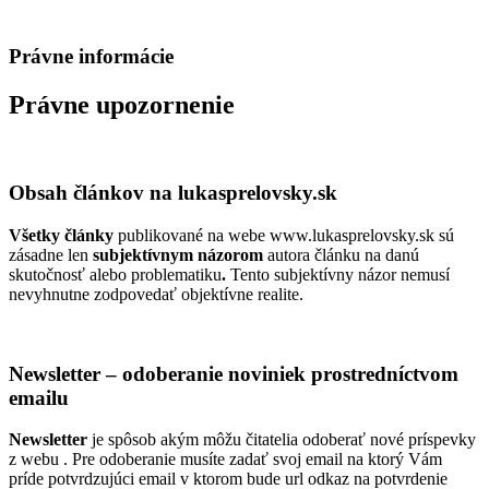
BiznisTV.sk
Právne informácie
Právne upozornenie
Obsah článkov na lukasprelovsky.sk
Všetky články
publikované na webe www.lukasprelovsky.sk sú
zásadne len
subjektívnym názorom
autora článku na danú
skutočnosť alebo problematiku
.
Tento subjektívny názor nemusí
nevyhnutne zodpovedať objektívne realite.
Newsletter – odoberanie noviniek prostredníctvom
emailu
Newsletter
je spôsob akým môžu čitatelia odoberať nové príspevky
z webu . Pre odoberanie musíte zadať svoj email na ktorý Vám
príde potvrdzujúci email v ktorom bude url odkaz na potvrdenie