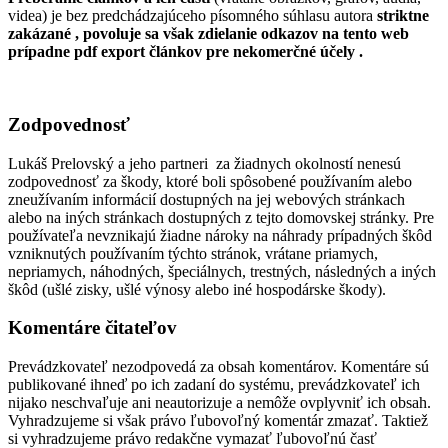
videa) je bez predchádzajúceho písomného súhlasu autora
striktne
zakázané , povoluje sa však zdielanie odkazov na tento web
prípadne pdf export článkov pre nekomerčné účely .
Zodpovednosť
Lukáš Prelovský a jeho partneri za žiadnych okolností nenesú
zodpovednosť za škody, ktoré boli spôsobené používaním alebo
zneužívaním informácií dostupných na jej webových stránkach
alebo na iných stránkach dostupných z tejto domovskej stránky. Pre
používateľa nevznikajú žiadne nároky na náhrady prípadných škôd
vzniknutých používaním týchto stránok, vrátane priamych,
nepriamych, náhodných, špeciálnych, trestných, následných a iných
škôd (ušlé zisky, ušlé výnosy alebo iné hospodárske škody).
Komentáre čitateľov
Prevádzkovateľ nezodpovedá za obsah komentárov. Komentáre sú
publikované ihneď po ich zadaní do systému, prevádzkovateľ ich
nijako neschvaľuje ani neautorizuje a nemôže ovplyvniť ich obsah.
Vyhradzujeme si však právo ľubovoľný komentár zmazať. Taktiež
si vyhradzujeme právo redakčne vymazať ľubovoľnú časť