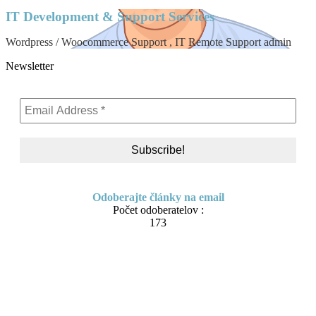
IT Development & Support Services
Wordpress / Woocommerce Support , IT Remote Support admin
Newsletter
Odoberajte články na email
Počet odoberatelov :
173
Skip to content
About me
Contact
IT Pomoc na diaľku
Tvorba webov a e-shopov