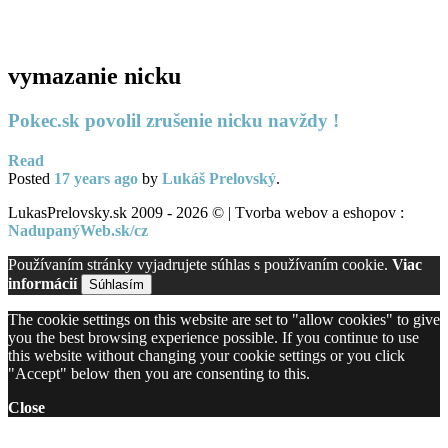
PC servis
BiznisTV.sk
vymazanie nicku
Pokec.sk povolil zrušenie nicku navždy !
Read
Posted
17 years
ago
by
Lukáš Prelovský
.
LukasPrelovsky.sk 2009 - 2026 © | Tvorba webov a eshopov :
NadupanýWeb.sk/cz
Používaním stránky vyjadrujete súhlas s používaním cookie.
Viac
informácií
Súhlasím
The cookie settings on this website are set to "allow cookies" to give
you the best browsing experience possible. If you continue to use
this website without changing your cookie settings or you click
"Accept" below then you are consenting to this.
Close